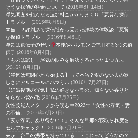
そうな探偵の料金について
(2016年8月14日)
浮気調査を頼んだら追加料金かかりまくり「悪質な探偵
トラブル」
(2016年8月8日)
本当！？評判ある探偵社から受けた詐欺の体験談「悪質
な探偵トラブル」
(2016年8月6日)
浮気は遺伝子のせい
本能やホルモンに作用する3つの遺
伝子
(2016年8月4日)
「ものは試し」浮気の悩みを解決するたった１つ方法
(2016年8月1日)
【浮気は無関心から始まる】って本当？愛のない夫の寂
しさにアルコールにハマり…
(2016年7月27日)
【妊娠後期の浮気】私の好きなバラの、知らない香りと
知らない髪の毛
(2016年7月25日)
女性芸能人スクープから読む⇒2023年「女性の浮気・妻
の不倫」
(2016年7月23日)
「妻が浮気、あり得ない！」そんな旦那の寝取られ度を
セルフチェック！
(2016年7月21日)
夫が二台目の携帯を持っている！？これってどうなの？