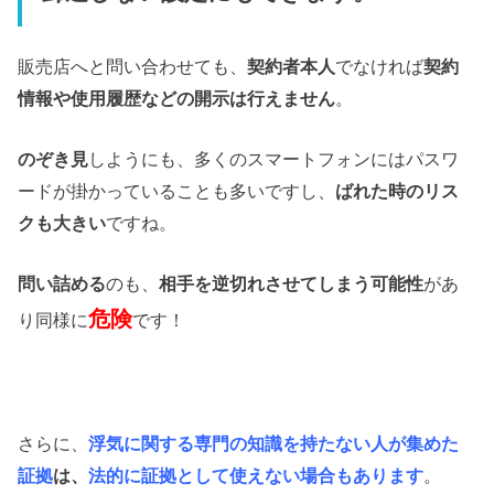
販売店へと問い合わせても、
でなければ
契約者本人
契約
情報や使用履歴などの開示は行えません
。
しようにも、多くのスマートフォンにはパスワ
のぞき見
ードが掛かっていることも多いですし、
ばれた時のリス
ですね。
クも大きい
のも、
があ
問い詰める
相手を逆切れさせてしまう可能性
危険
り同様に
です！
さらに、
浮気に関する専門の知識を持たない人が集めた
は、
。
証拠
法的に証拠として使えない場合もあります