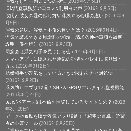
浮気をしたら判る５つの後悔
(2016年9月6日)
ISM調査事務所の口コミ&利用者の声
(2016年9月5日)
彼氏と彼女の愛の感じ方や浮気する心理の違い
(2016年9
月5日)
浮気の意味、浮気と不倫の違いとは？
(2016年9月4日)
浮気で請求できる慰謝料の相場、請求条件や事項を徹底
説明【保存版】
(2016年9月3日)
同窓会は浮気相手を見つける会
(2016年9月3日)
スマホアプリに隠された浮気の証拠をバレずに取り出す
方法
(2016年9月2日)
結婚相手が浮気をしているときの関わり方と対処法
(2016年9月2日)
浮気防止アプリ12選！SNS＆GPSリアルタイム監視機能
(2016年8月27日)
pairs(ペアーズ)は不倫を推奨しているサイトなの？
(2016
年8月26日)
データや履歴を隠す浮気アプリ9選！「秘密の電卓」常習
者の必須ツール
(2016年8月25日)
「探偵っていくら？」ネットを見てもよくわからない高