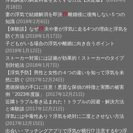
月18日)
妻の浮気で結婚解消を即決
離婚後に後悔しない５つの
知識
(2018年2月6日)
【体験談】なぜ
夫や妻が浮気に走る4つの理由と浮気を
防ぐ方法
(2018年1月17日)
子どもがいる場合の浮気や離婚に向き合うポイント
(2018年1月12日)
ストーカー対策には証拠が効果的！ストーカーのタイプ
別対処法
(2018年1月7日)
【浮気予防】男性と女性の４つの違いを知って浮気を未
然に防ぐ
(2017年12月24日)
悪徳探偵の手口に注意！悪質な探偵の特徴と実際の被害
例「2023年度版」
(2017年12月21日)
近隣トラブル巻き込まれた！トラブルの回避・解決方法
と体験談
(2017年12月21日)
浮気には中毒性あり？浮気を絶対に二度とさせない方法
(2017年12月15日)
出会い・マッチングアプリで浮気が横行!? 注意する6つ浮