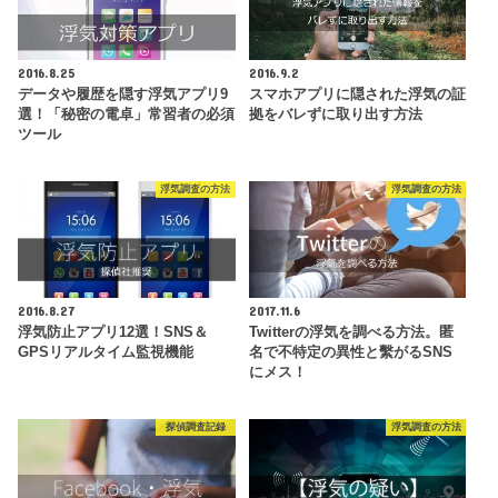
2016.8.25
2016.9.2
データや履歴を隠す浮気アプリ9
スマホアプリに隠された浮気の証
選！「秘密の電卓」常習者の必須
拠をバレずに取り出す方法
ツール
浮気調査の方法
浮気調査の方法
2016.8.27
2017.11.6
浮気防止アプリ12選！SNS＆
Twitterの浮気を調べる方法。匿
GPSリアルタイム監視機能
名で不特定の異性と繫がるSNS
にメス！
探偵調査記録
浮気調査の方法