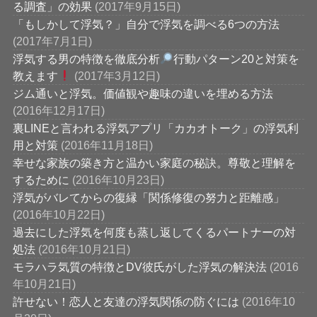
る調査」の効果
(2017年9月15日)
「もしかして浮気？」自分で浮気を調べる6つの方法
(2017年7月1日)
浮気する男の特徴を徹底分析
行動パターン20と対策を
教えます
(2017年3月12日)
ジム通いと浮気。価値観や趣味の違いを埋める方法
(2016年12月17日)
裏LINEと言われる浮気アプリ「カカオトーク」の浮気利
用と対策
(2016年11月18日)
幸せな家族の築き方と温かい家庭の秘訣。尊敬と理解を
するために
(2016年10月23日)
浮気がバレてからの復縁「関係修復の努力と距離感」
(2016年10月22日)
過去にした浮気を何度も蒸し返してくるパートナーの対
処法
(2016年10月21日)
モラハラ気質の特徴とDV彼氏がした浮気の解決法
(2016
年10月21日)
許せない！恋人と友達の浮気関係の防ぐには
(2016年10