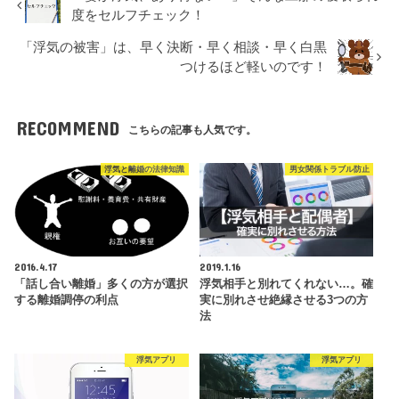
度をセルフチェック！
「浮気の被害」は、早く決断・早く相談・早く白黒
つけるほど軽いのです！
RECOMMEND
こちらの記事も人気です。
浮気と離婚の法律知識
男女関係トラブル防止
2016.4.17
2019.1.16
「話し合い離婚」多くの方が選択
浮気相手と別れてくれない…。確
する離婚調停の利点
実に別れさせ絶縁させる3つの方
法
浮気アプリ
浮気アプリ