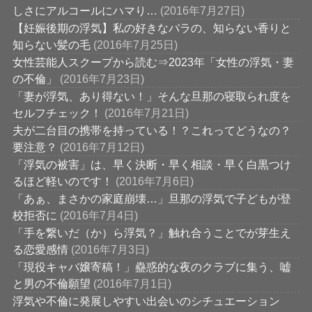
しさにアルコールにハマり…
(2016年7月27日)
【妊娠後期の浮気】私の好きなバラの、知らない香りと
知らない髪の毛
(2016年7月25日)
女性芸能人スクープから読む⇒2023年「女性の浮気・妻
の不倫」
(2016年7月23日)
「妻が浮気、あり得ない！」そんな旦那の寝取られ度を
セルフチェック！
(2016年7月21日)
夫が二台目の携帯を持っている！？これってどうなの？
要注意？
(2016年7月12日)
「浮気の被害」は、早く決断・早く相談・早く白黒つけ
るほど軽いのです！
(2016年7月6日)
「あぁ、まさかの家庭崩壊…」旦那の浮気で子どもが登
校拒否に
(2016年7月4日)
「手を繋いだ（か）ら浮気？」触れ合うことでが芽生え
る恋愛感情
(2016年7月3日)
「現役キャバ嬢寄稿！」蠱惑的な夜のクラブに集う、嘘
と男の不倫願望
(2016年7月1日)
浮気や不倫に発展しやすい出会いのシチュエーション