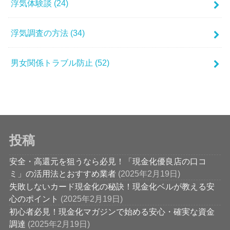
浮気体験談
(24)
浮気調査の方法
(34)
男女関係トラブル防止
(52)
投稿
安全・高還元を狙うなら必見！「現金化優良店の口コ
ミ」の活用法とおすすめ業者
(2025年2月19日)
失敗しないカード現金化の秘訣！現金化ベルが教える安
心のポイント
(2025年2月19日)
初心者必見！現金化マガジンで始める安心・確実な資金
調達
(2025年2月19日)