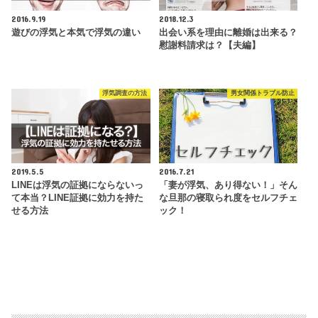
2016.9.19
2018.12.3
遊びの浮気と本気で浮気の違い
出会い系を理由に離婚は出来る？
慰謝料請求は？【夫編】
浮気調査の方法
男女関係トラブル防止
2019.5.5
2016.7.21
LINEは浮気の証拠にならないっ
「妻が浮気、あり得ない！」そん
て本当？LINE証拠に効力を持た
な旦那の寝取られ度をセルフチェ
せる方法
ック！