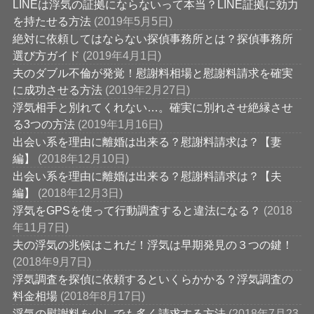
LINEは浮気の証拠にならないって本当？LINE証拠に効力
を持たせる方法
(2019年5月5日)
絶対に依頼してはならない探偵事務所とは？探偵事務所
選び方ガイド
(2019年4月1日)
夫のダブル不倫が発覚！慰謝料相場と慰謝料請求を確実
に成功させる方法
(2019年2月27日)
浮気相手と別れてくれない…。確実に別れさせ絶縁させ
る3つの方法
(2019年1月16日)
出会い系を理由に離婚は出来る？慰謝料請求は？【妻
編】
(2018年12月10日)
出会い系を理由に離婚は出来る？慰謝料請求は？【夫
編】
(2018年12月3日)
浮気をGPSを使って行動調査すると違法になる？
(2018
年11月7日)
夫の浮気の兆候はこれだ！浮気は早期発見の３つの鍵！
(2018年9月7日)
浮気調査を探偵に依頼するといくらかかる？浮気調査の
料金相場
(2018年8月17日)
浮気の慰謝料を少しでも多く請求する方法
(2018年7月23