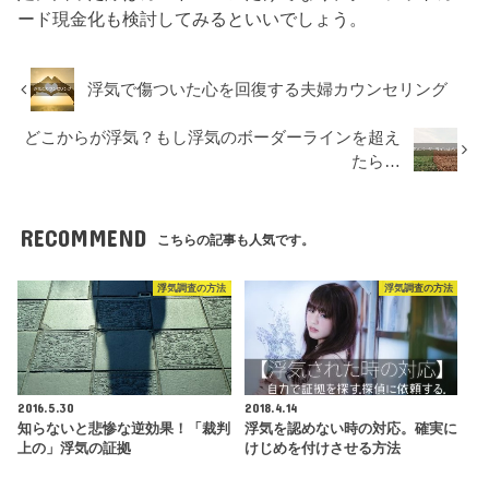
ード現金化も検討してみるといいでしょう。
浮気で傷ついた心を回復する夫婦カウンセリング
どこからが浮気？もし浮気のボーダーラインを超え
たら…
RECOMMEND
こちらの記事も人気です。
浮気調査の方法
浮気調査の方法
2016.5.30
2018.4.14
知らないと悲惨な逆効果！「裁判
浮気を認めない時の対応。確実に
上の」浮気の証拠
けじめを付けさせる方法