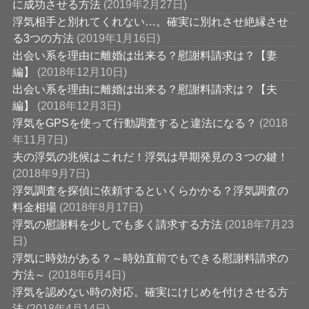
に成功させる方法
(2019年2月27日)
浮気相手と別れてくれない…。確実に別れさせ絶縁させ
る3つの方法
(2019年1月16日)
出会い系を理由に離婚は出来る？慰謝料請求は？【妻
編】
(2018年12月10日)
出会い系を理由に離婚は出来る？慰謝料請求は？【夫
編】
(2018年12月3日)
浮気をGPSを使って行動調査すると違法になる？
(2018
年11月7日)
夫の浮気の兆候はこれだ！浮気は早期発見の３つの鍵！
(2018年9月7日)
浮気調査を探偵に依頼するといくらかかる？浮気調査の
料金相場
(2018年8月17日)
浮気の慰謝料を少しでも多く請求する方法
(2018年7月23
日)
浮気に時効がある？～時効直前でもできる慰謝料請求の
方法～
(2018年6月4日)
浮気を認めない時の対応。確実にけじめを付けさせる方
法
(2018年4月14日)