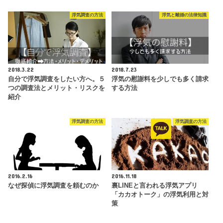
浮気調査の方法
浮気と離婚の法律知識
2018.3.22
2018.7.23
自分で浮気調査をしたい方へ。５
浮気の慰謝料を少しでも多く請求
つの調査法とメリット・リスクを
する方法
紹介
浮気調査の方法
浮気調査の方法
2016.2.16
2016.11.18
なぜ探偵に浮気調査を頼むのか
裏LINEと言われる浮気アプリ
「カカオトーク」の浮気利用と対
策