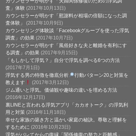
カウンセラーが明かす「夫婦関係修復のための浮気調
査」体験
(2017年10月13日)
カウンセラーが明かす「慰謝料が相場の倍額になった調
査体験」
(2017年10月9日)
カウンセリング体験談「Facebookグループを使った浮気
調査」の効果
(2017年10月7日)
カウンセラーが明かす「風俗好きな夫と離婚を有利にす
る調査」の効果
(2017年9月15日)
「もしかして浮気？」自分で浮気を調べる6つの方法
(2017年7月1日)
浮気する男の特徴を徹底分析
行動パターン20と対策を
教えます
(2017年3月12日)
ジム通いと浮気。価値観や趣味の違いを埋める方法
(2016年12月17日)
裏LINEと言われる浮気アプリ「カカオトーク」の浮気利
用と対策
(2016年11月18日)
幸せな家族の築き方と温かい家庭の秘訣。尊敬と理解を
するために
(2016年10月23日)
浮気がバレてからの復縁「関係修復の努力と距離感」