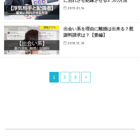
に別れさせ絶縁させる3つの方法
2019.01.16
浮気アプリ
出会い系を理由に離婚は出来る？慰
謝料請求は？【妻編】
2018.12.10
1
2
3
>