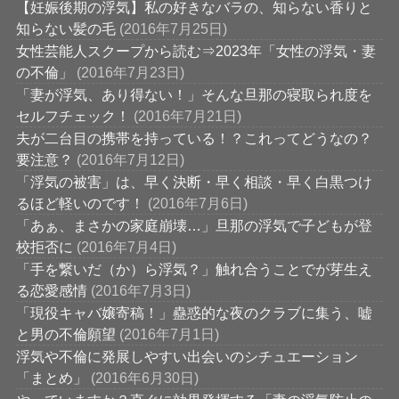
【妊娠後期の浮気】私の好きなバラの、知らない香りと
知らない髪の毛
(2016年7月25日)
女性芸能人スクープから読む⇒2023年「女性の浮気・妻
の不倫」
(2016年7月23日)
「妻が浮気、あり得ない！」そんな旦那の寝取られ度を
セルフチェック！
(2016年7月21日)
夫が二台目の携帯を持っている！？これってどうなの？
要注意？
(2016年7月12日)
「浮気の被害」は、早く決断・早く相談・早く白黒つけ
るほど軽いのです！
(2016年7月6日)
「あぁ、まさかの家庭崩壊…」旦那の浮気で子どもが登
校拒否に
(2016年7月4日)
「手を繋いだ（か）ら浮気？」触れ合うことでが芽生え
る恋愛感情
(2016年7月3日)
「現役キャバ嬢寄稿！」蠱惑的な夜のクラブに集う、嘘
と男の不倫願望
(2016年7月1日)
浮気や不倫に発展しやすい出会いのシチュエーション
「まとめ」
(2016年6月30日)