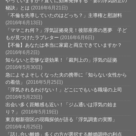
やっていますか？直ぐに効果発揮する「妻の浮気防止の
秘訣」とは
(2016年6月21日)
「不倫を先導していたのはどっち？」主導権と慰謝料
(2016年6月13日)
「ママこれ何？」浮気証拠発見！後部座席の悪夢 子ど
もが見つけたラブレター
(2016年6月6日)
【不倫】あなたは本当に家庭と両立できていますか？
(2016年6月2日)
知らないと悲惨な逆効果！「裁判上の」浮気の証拠
(2016年5月30日)
急によそよそしくなった夫の携帯に「知らない女性から
の着信」
(2016年5月25日)
「浮気されるわけない！」どこにでもいる職場の上司
(2016年5月23日)
出会い多く距離感も近い！「ジム通いは浮気の始ま
り？」
(2016年5月19日)
東京都新宿区の現職探偵が語る「浮気調査の実際」
(2016年4月25日)
「話し合い離婚」多くの方が選択する離婚調停の利点