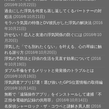
(2016年10月22日)
過去にした浮気を何度も蒸し返してくるパートナーの対
処法
(2016年10月21日)
モラハラ気質の特徴とDV彼氏がした浮気の解決法
(2016
年10月21日)
許せない！恋人と友達の浮気関係の防ぐには
(2016年10
月20日)
浮気した「でも別れたくない」を叶える、心の琴線に触
れる謝り方
(2016年10月20日)
浮気の予防法と日頃の生活を見直す効果について
(2016
年10月19日)
ダブル不倫をするメリットと発覚後のトラブルとは
(2016年10月19日)
浮気調査アプリ17選！選び抜いたGPS位置情報の取得編
(2016年10月14日)
無断で「遠隔操作アプリ」をインストールして逮捕「不
正指令電磁的記録の供用罪」
(2016年10月14日)
名探偵シャーロック・ザ・コウベと謎解き異人館
(2016