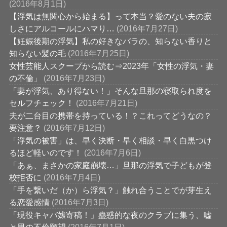
(2016年8月1日)
【浮気は無関心から始まる】って本当？愛のない夫の寂
しさにアルコールにハマり…
(2016年7月27日)
【妊娠後期の浮気】私の好きなバラの、知らない香りと
知らない髪の毛
(2016年7月25日)
女性芸能人スクープから読む⇒2023年「女性の浮気・妻
の不倫」
(2016年7月23日)
「妻が浮気、あり得ない！」そんな旦那の寝取られ度を
セルフチェック！
(2016年7月21日)
夫が二台目の携帯を持っている！？これってどうなの？
要注意？
(2016年7月12日)
「浮気の被害」は、早く決断・早く相談・早く白黒つけ
るほど軽いのです！
(2016年7月6日)
「あぁ、まさかの家庭崩壊…」旦那の浮気で子どもが登
校拒否に
(2016年7月4日)
「手を繋いだ（か）ら浮気？」触れ合うことでが芽生え
る恋愛感情
(2016年7月3日)
「現役キャバ嬢寄稿！」蠱惑的な夜のクラブに集う、嘘