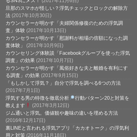
るSNSにメス！
(2017年11月6日)
旦那のスマホが怪しい？浮気チェックとロックの解除方
法
(2017年10月30日)
カウンセラーが明かす「夫婦関係修復のための浮気調
査」体験
(2017年10月13日)
カウンセラーが明かす「慰謝料が相場の倍額になった調
査体験」
(2017年10月9日)
カウンセリング体験談「Facebookグループを使った浮気
調査」の効果
(2017年10月7日)
カウンセラーが明かす「風俗好きな夫と離婚を有利にす
る調査」の効果
(2017年9月15日)
「もしかして浮気？」自分で浮気を調べる6つの方法
(2017年7月1日)
浮気する男の特徴を徹底分析
行動パターン20と対策を
教えます
(2017年3月12日)
ジム通いと浮気。価値観や趣味の違いを埋める方法
(2016年12月17日)
裏LINEと言われる浮気アプリ「カカオトーク」の浮気利
用と対策
(2016年11月18日)