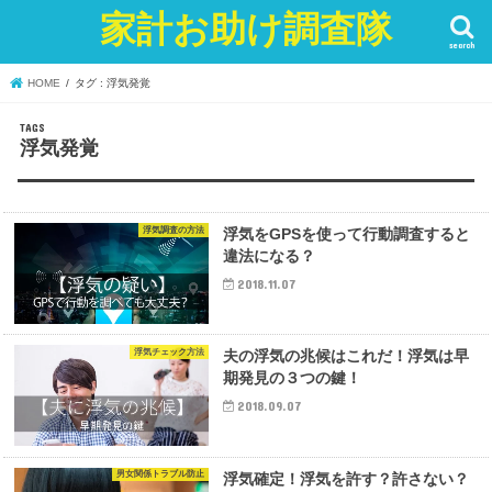
家計お助け調査隊
search
HOME
タグ : 浮気発覚
浮気発覚
浮気調査の方法
浮気をGPSを使って行動調査すると
違法になる？
2018.11.07
浮気チェック方法
夫の浮気の兆候はこれだ！浮気は早
期発見の３つの鍵！
2018.09.07
男女関係トラブル防止
浮気確定！浮気を許す？許さない？