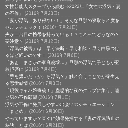
女性芸能人スクープから読む⇒2023年「女性の浮気・妻
の不倫」
(2016年7月23日)
「妻が浮気、あり得ない！」そんな旦那の寝取られ度を
セルフチェック！
(2016年7月21日)
夫が二台目の携帯を持っている！？これってどうなの？
要注意？
(2016年7月12日)
「浮気の被害」は、早く決断・早く相談・早く白黒つけ
るほど軽いのです！
(2016年7月6日)
「あぁ、まさかの家庭崩壊…」旦那の浮気で子どもが登
校拒否に
(2016年7月4日)
「手を繋いだ（か）ら浮気？」触れ合うことでが芽生え
る恋愛感情
(2016年7月3日)
「現役キャバ嬢寄稿！」蠱惑的な夜のクラブに集う、嘘
と男の不倫願望
(2016年7月1日)
浮気や不倫に発展しやすい出会いのシチュエーション
「まとめ」
(2016年6月30日)
やっていますか？直ぐに効果発揮する「妻の浮気防止の
秘訣」とは
(2016年6月21日)