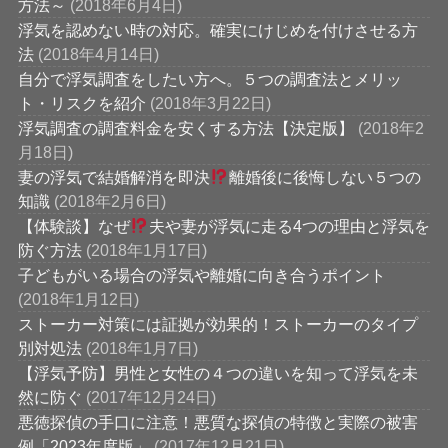
方法～
(2018年6月4日)
浮気を認めない時の対応。確実にけじめを付けさせる方
法
(2018年4月14日)
自分で浮気調査をしたい方へ。５つの調査法とメリッ
ト・リスクを紹介
(2018年3月22日)
浮気調査の調査料金を安くする方法【決定版】
(2018年2
月18日)
妻の浮気で結婚解消を即決
離婚後に後悔しない５つの
知識
(2018年2月6日)
【体験談】なぜ
夫や妻が浮気に走る4つの理由と浮気を
防ぐ方法
(2018年1月17日)
子どもがいる場合の浮気や離婚に向き合うポイント
(2018年1月12日)
ストーカー対策には証拠が効果的！ストーカーのタイプ
別対処法
(2018年1月7日)
【浮気予防】男性と女性の４つの違いを知って浮気を未
然に防ぐ
(2017年12月24日)
悪徳探偵の手口に注意！悪質な探偵の特徴と実際の被害
例「2023年度版」
(2017年12月21日)