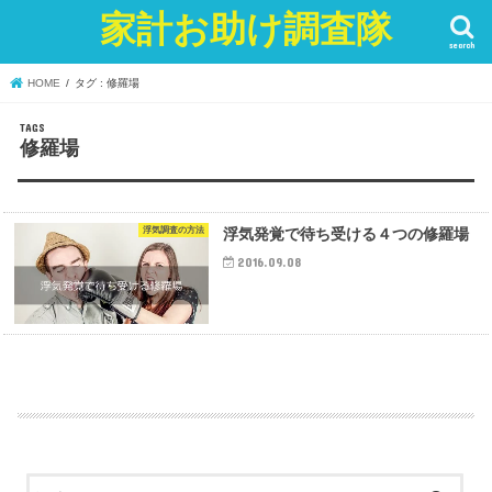
家計お助け調査隊
search
HOME
タグ : 修羅場
修羅場
浮気調査の方法
浮気発覚で待ち受ける４つの修羅場
2016.09.08