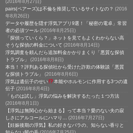
(2016年8月27日)
pairs(ペアーズ)は不倫を推奨しているサイトなの？
(2016
年8月26日)
データや履歴を隠す浮気アプリ9選！「秘密の電卓」常習
者の必須ツール
(2016年8月25日)
「探偵っていくら？」ネットを見てもよくわからない高
そうな探偵の料金について
(2016年8月14日)
浮気調査を頼んだら追加料金かかりまくり「悪質な探偵
トラブル」
(2016年8月8日)
本当！？評判ある探偵社から受けた詐欺の体験談「悪質
な探偵トラブル」
(2016年8月6日)
浮気は遺伝子のせい
本能やホルモンに作用する3つの遺
伝子
(2016年8月4日)
「ものは試し」浮気の悩みを解決するたった１つ方法
(2016年8月1日)
【浮気は無関心から始まる】って本当？愛のない夫の寂
しさにアルコールにハマり…
(2016年7月27日)
【妊娠後期の浮気】私の好きなバラの、知らない香りと
知らない髪の毛
(2016年7月25日)