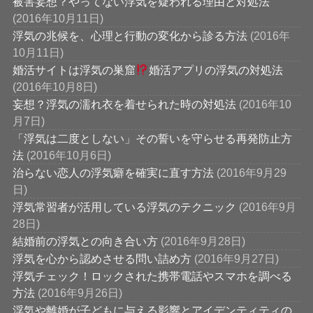
被害妄想？やってない浮気を疑われる理由と対処法
(2016年10月11日)
浮気の兆候を、心理と行動の変化から診る方法
(2016年
10月11日)
婚活サイトは浮気の巣窟
婚活アプリの浮気の対処法
(2016年10月8日)
妄想？浮気の濡れ衣を着せられた時の対処法
(2016年10
月7日)
「浮気は二度としない」その誓いを守らせる再発防止方
法
(2016年10月6日)
治らない恋人の浮気癖を確実に直す方法
(2016年9月29
日)
浮気常習者が活用している浮気のテクニック
(2016年9月
28日)
結婚前の浮気との向き合い方
(2016年9月28日)
浮気を心から認めさせる問い詰め方
(2016年9月27日)
浮気チェック！ロックされた携帯電話やスマホを調べる
方法
(2016年9月26日)
浮気や離婚が子どもに与える影響とアイデンティティの